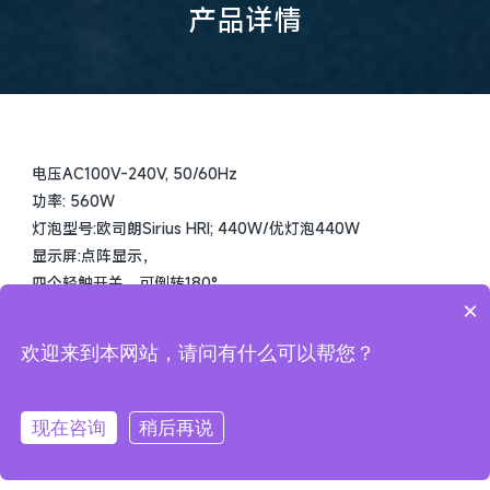
其他功能远程招制灯泡开关功能,自走模式，主从模式，声控模
产品详情
式
包装尺寸:495*435 765mm
毛重29KG
电压AC100V-240V, 50/60Hz
功率: 560W
灯泡型号:欧司朗Sirius HRI; 440W/优灯泡440W
显示屏:点阵显示，
四个轻触开关，可倒转180°
×
显示镜头组:石英玻璃光学镜头
控制方式:标准模式28通道，
欢迎来到本网站，请问有什么可以帮您？
简单模式24通道可选，DMX512控制
颜色盘: 1个色盘，13个色片+白光，可双向变速彩虹效果
图案盘: 1个固定图案盘，14个图案+白光，可抖动1个旋转图案
现在咨询
稍后再说
盘: 9个可更换图案
(6个玻璃图案+3个金属图案)+白光，可双向变速旋转