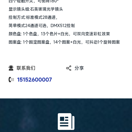
四个轻触开关，可倒转180°
显示镜头组:石英玻璃光学镜头
控制方式:标准模式28通道，
简单模式24通道可选，DMX512控制
颜色盘: 1个色盘，13个色片+白光，可双向变速彩虹效果
图案盘: 1个固定图案盘，14个图案+白光，可抖动1个旋转图案
盘: 9个可更换图案
(6个玻璃图案+3个金属图案)+白光，可双向变速旋转
棱镜: 1个8棱镜，1个16棱镜，两组棱镜可加组合旋转。
联系我们
分享
CMY无线混色，青0 -100%品红:0 - 100%，黄0 -100%独立
15152600007
均匀色片
放大角度:2.5-40° 绒性放大调焦功能,且可以实现自动缩放雾化
镜，
带染色功能;调焦，线性电子调焦;调光，频闪功能X轴: 540 ,Y轴
270°
IP防护等级:IP20高效率可靠开关电源