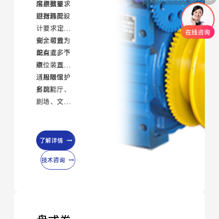
度根据要求
吊点数量：
进行选配）
根据舞美设
计要求定
制，可分为
安全装置：
单点或多个
配有上、下
点
限位装置
（极限保护
适用场馆：
另配）
多功能厅、
剧场、文化
中心、演艺
场馆、体育
馆
了解详情
技术咨询