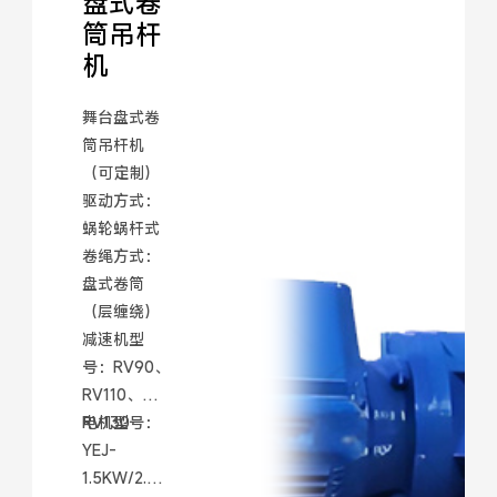
盘式卷
筒吊杆
机
舞台盘式卷
筒吊杆机
（可定制）
驱动方式：
蜗轮蜗杆式
卷绳方式：
盘式卷筒
（层缠绕）
减速机型
号：RV90、
RV110、
RV130
电机型号：
YEJ-
1.5KW/2.2K