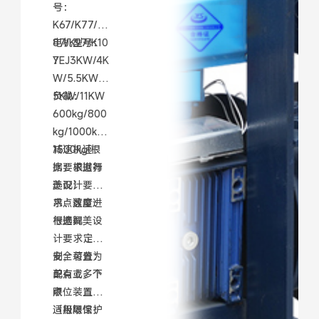
号：
K67/K77/K
87/K97/K10
电机型号：
7
YEJ3KW/4K
W/5.5KW/7.
5KW/11KW
负载：
600kg/800
kg/1000kg/
1500kg(根
减速机速
据要求进行
比：根据舞
选配）
美设计要
求、速度进
吊点数量：
行选配
根据舞美设
计要求定
制，可分为
安全装置：
单点或多个
配有上、下
点
限位装置
（极限保护
适用场馆：