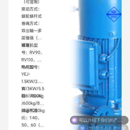
（可定制）
驱动方式：
蜗轮蜗杆式
卷绳方式：
双出轴—多
层缠绕（层
缠绕）
减速机型
号：RV90、
RV110、
RV130
电机型号：
YEJ-
1.5KW/2.2K
W/3KW/5.5
负
KW/7.5KW
载：/400kg
/600kg/80
0kg/1000kg
减速机速
比：1:40、
你们是怎么收费的呢
50、60（速