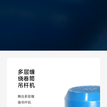
多层缠
绕卷筒
吊杆机
舞台多层缠
绕吊杆机