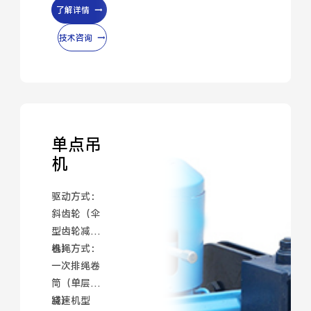
了解详情
技术咨询
单点吊
机
驱动方式：
斜齿轮（伞
型齿轮减速
机）
卷绳方式：
一次排绳卷
筒（单层缠
绕）
减速机型