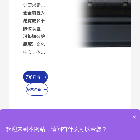
计要求定
制，可分为
安全装置：
单点或多个
配有上、下
点
限位装置
（极限保护
适用场馆：
另配）
剧场、文化
中心、体育
馆、大型演
艺广场
了解详情
技术咨询
×
欢迎来到本网站，请问有什么可以帮您？
自排绳