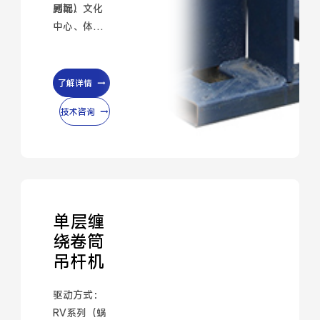
另配）
剧场、文化
中心、体育
馆、大型演
艺广场
了解详情
技术咨询
单层缠
绕卷筒
吊杆机
驱动方式：
RV系列（蜗