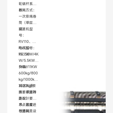
轮蜗杆系
列）
卷绳方式：
一次排绳卷
筒（单层缠
绕）
减速机型
号：
RV110、
RV130、
电机型号：
RV150
YEJ3KW/4K
W/5.5KW/7.
5KW/11KW
负载：
600kg/800
kg/1000kg/
1500kg(根
减速机速
据要求进行
比：根据舞
选配）
美设计要
求、速度进
吊点数量：
行选配
根据舞美设