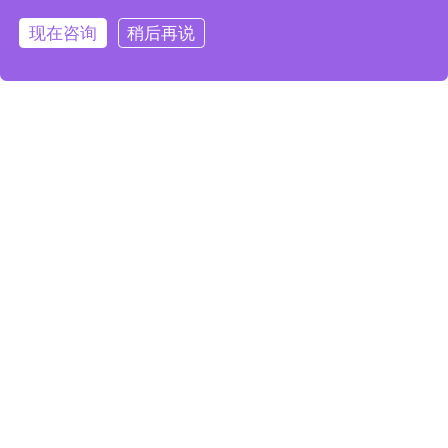
缠绕卷
现在咨询
稍后再说
筒吊杆
机
垂直安装，
占用空间
小；
零部件超载
荷设计，安
全系数更
高；
配备两个独
立制动系
统，双倍的
制动力，安
配置精控编
全更有保
码器，可在
障；配备两
行程内自动
个独立行程
精确定位，
匹配又有舞
限位装置，
金额调节定
台机械控制