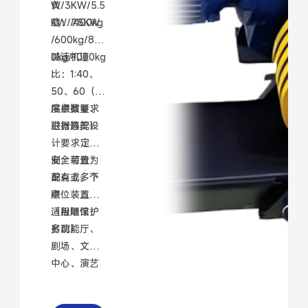
W/3KW/5.5
负
KW/7.5KW
载：/400kg
/600kg/80
0kg/1000kg
减速机速
比：1:40、
50、60（速
度根据要求
吊点数量：
进行选配）
根据舞美设
计要求定
制，可分为
安全装置：
单点或多个
配有上、下
点
限位装置
（极限保护
适用场馆：
另配）
多功能厅、
剧场、文化
中心、演艺
场馆、体育
馆