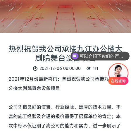
热烈祝贺我公司承接九江办公楼大
剧院舞台设备项目
可以介绍下你们的产品么
2021-12-06 08:00:00
111
2021年12月份最新喜讯：热烈祝贺我公司承接九江办
公楼大剧院舞台设备项目
公司凭借良好的信誉、行业经验、雄厚的技术力量、丰
富的施工经验及合理的报价赢得了招标单位的肯定；本
次中标不仅证明了我公司的能力和实力，进一步展示了