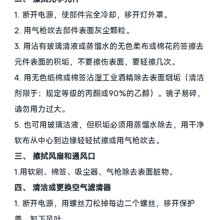
1. 断开电源，使部件完全冷却，移开灯外罩。
2. 用气枪吹去部件表面灰尘颗粒。
3. 用沾有玻璃清液或蒸馏水的无色柔布或棉花药签擦去
元件表面的积垢，不要擦伤表面，要轻擦几次。
4. 用无色纸棉或棉签沾湿工业酒精除去表面烟垢（清洁
剂限于：规定等级的丙酮或90%的乙醇）。镜子易碎，
请勿用力过大。
5. 也可用玻璃洁液，但积垢必须用蒸馏水除去，用干净
软布从中心到边缘轻轻拭擦或用气枪吹去。
三、 擦拭风扇和通风口
1.用软刷、棉签、吸尘器、气枪除去表面脏物。
四、 清洁或更换空气滤清器
1. 断开电源，用螺丝刀松掉每边二个螺丝，移开保护
盖，卸下风叶。