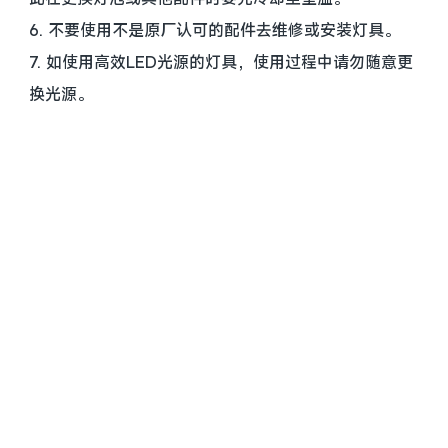
6. 不要使用不是原厂认可的配件去维修或安装灯具。
7. 如使用高效LED光源的灯具，使用过程中请勿随意更
换光源。
六、 灯泡的保洁及更换方法
1. 注意！不要直接用手去触摸灯泡的石英玻璃体。
2. 清洁灯泡时，您的手指必须是干净无油的。用酒精擦
拭干净灯泡后，再用干净的布擦亮它，小心不要意外的
去触摸灯泡，等到酒精完全挥发再安装灯泡。
3. 可以从经销商处了解安装灯泡的正确的方法；也可以
直接拨打我公司电话：0523-86133288
上一篇：
舞台LED地砖屏还有
下一篇：
捷报传来，荣耀启
你意想不到的应用
新！热烈祝贺我公司成功承接